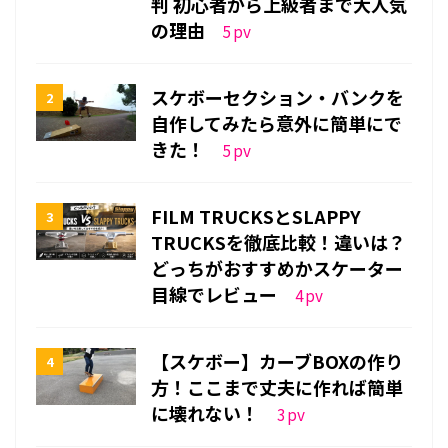
判 初心者から上級者まで大人気
の理由
5
pv
スケボーセクション・バンクを
自作してみたら意外に簡単にで
きた！
5
pv
FILM TRUCKSとSLAPPY
TRUCKSを徹底比較！違いは？
どっちがおすすめかスケーター
目線でレビュー
4
pv
【スケボー】カーブBOXの作り
方！ここまで丈夫に作れば簡単
に壊れない！
3
pv