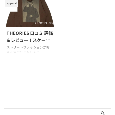
収集する中で出会ったのが、
なストリート好きなあなた
apparel
VAGA BAG（バガ バッグ）。
へ。 本記事では、2026年の最
使ってはいないけど「これは間
新情報をベースに、Supreme
違いなく買い！」と思わせて
の人気アイテムを最安値で手に
くれる、圧倒的な完成度のバ
入れる方法を徹底解説。 正規
2024/11/16
ッグです。 本記事では、スケ
ルートから中古市場、海外リ
THEORIES 口コミ 評価
ートボード用バックパック
セールまで、おしゃれな大人が
『WEDGE 3G』とツール収納ア
実践できるリアルな購入術を
＆レビュー！スケート
イテム『TOOL ROLL WITH
まとめました。 さらに、偽物
カルチャー好きに大人
ストリートファッションが好
SKATE TOOL』について、口コ
を避けるテクニックや、おす
きな方にはおなじみの
気の秘密
ミ・スペック・使用者の評価な
すめの信頼ショップも紹介。
THEORIES（セオリーズ）。 ニ
どを調査し、「なぜ人気なの
Supreme初心者からガチ勢ま
ューヨーク発のこのブランド
か？」「どこがすごいの
で必見の内容です。 “Box Logo
は、スケートボードシーンとカ
か？」を大人目線で徹底解説
を定価で。”そんな夢も、ちょ
ルチャーを融合させたユニー
します。 今回は実際に使っ ...
っとした工夫でぐっと現実 ...
クなデザインが特徴です。 特
に、ジョシュ・スチュワート
が手がけたグラフィックTシャ
ツや、個性溢れるキャップな
どは、他のブランドにはない
独自の魅力を放っています。
UFOやカルト、政治的メッセ