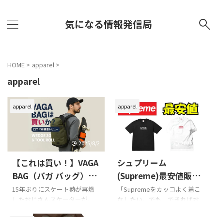
気になる情報発信局
HOME
>
apparel
>
apparel
apparel
apparel
2025/8/2
2026/6/10
【これは買い！】VAGA
シュプリーム
BAG（バガ バッグ）を
(Supreme)最安値販売
調査して分かった注目
店まとめ！お得な購入
15年ぶりにスケート熱が再燃
「Supremeをカッコよく着こ
したおじさんスケーターが、
なしたい。でも、できればお
ポイントと口コミまと
方法を徹底解説
最新のスケボーグッズを情報
得にゲットしたい…！」そん
め