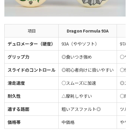
項目
Dragon Formula 93A
X
デュロメーター（硬度）
93A（ややソフト）
97
グリップ力
◎食いつき強め
○や
スライドのコントロール
◎初心者向けに扱いやすい
○慣
滑走速度
○スムーズに加速
◎ス
耐久性
△摩耗しやすい
○摩
適する路面
粗いアスファルト◎
ツル
価格帯
中価格
やや