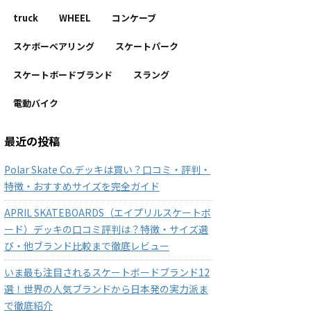
truck
WHEEL
コンケーブ
スケボーベアリング
スケートパーク
スケートボードブランド
スラング
電動バイク
最近の投稿
Polar Skate Co.デッキは買い？口コミ・評判・
特徴・おすすめサイズを完全ガイド
APRIL SKATEBOARDS（エイプリルスケートボ
ード）デッキの口コミ評判は？特徴・サイズ選
び・他ブランド比較まで徹底レビュー
いま最も注目されるスケートボードブランド12
選！世界の人気ブランドから日本発の実力派ま
で徹底紹介