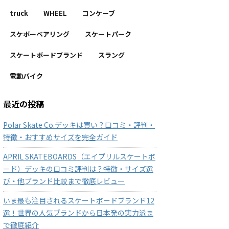
truck
WHEEL
コンケーブ
スケボーベアリング
スケートパーク
スケートボードブランド
スラング
電動バイク
最近の投稿
Polar Skate Co.デッキは買い？口コミ・評判・
特徴・おすすめサイズを完全ガイド
APRIL SKATEBOARDS（エイプリルスケートボ
ード）デッキの口コミ評判は？特徴・サイズ選
び・他ブランド比較まで徹底レビュー
いま最も注目されるスケートボードブランド12
選！世界の人気ブランドから日本発の実力派ま
で徹底紹介