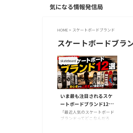
気になる情報発信局
HOME
>
スケートボードブランド
スケートボードブラ
skateboard
2026/6/16
いま最も注目されるスケ
ートボードブランド12
選！世界の人気ブランド
「最近人気のスケートボード
ブランドってどこなんだろ
から日本発の実力派まで
う？」 「初心者でも乗りや
徹底紹介
すいブランドを知りたい」