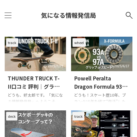
気になる情報発信局
track
wheel
2025/7/29
2025/6/17
THUNDER TRUCK T-
Powell Peralta
II口コミ 評判｜グライ
Dragon Formula 93A
ンドもターンも進化し
BONES X‑Formula
どうも、好太郎です。「気にな
どうも！スケート歴10年、ブ
る情報発信局」へようこそ。
ランク15年を経て“復活”した
た理由とは？
97A 違い 比較｜グリッ
スケート歴は10年、でもブラ
アラフィフスケーター、好太
プ力と滑走性を徹底分
ンクは15年。若い頃は毎日の
郎です。 若い頃は毎日のよう
deck
track
析
ようにパーク通いしてました
にパークやストリートで滑って
が、気づけば50代。体力は確
たけど、今じゃ体力より関節の
かに落ちたけど、その分ギアに
調子が気になるお年頃。それ