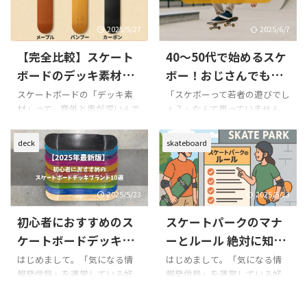
力こそ落ちたものの、お金に
人はもちろん、昔やってて久々
こでは、弱め（ローコンケー
い方に向けた記事です。 初め
少し余裕のあるおじさんスケ
に再開したリターンスケータ
ブ）、普通（ミディアム ...
まして。「気になる情 ...
ーターとして復帰しました。
ー、そして長年滑ってる玄人ま
2025/5/27
2025/6/7
このブログでは、スケートボ
で…誰しも一度はぶち当たる
【完全比較】スケート
40～50代で始めるスケ
ードに関するパーツのレビュ
のが「オーリーの高さ」問題
ーや用語解説、口コミ・評判
です。 見た目はシンプルな技
ボードのデッキ素材を
ボー！おじさんでもで
の調査まで、気になる情報を初
なのに、いざやってみるとめち
徹底解説！メープル・
きるオーリー完全マニ
スケートボードの「デッキ素
「スケボーって若者の遊びでし
心者にも分かりやすく紹介し
ゃくちゃ奥が深い。自分でも
材」って、意外と奥が深いんで
ょ？」なんて思っていません
バンブー・カーボンの
ュアル
ています。 今回は、スケータ
「なんか違うな」って感じてる
す。滑りの感覚、トリックの決
か？実は今、40代・50代から
違いとは？
ーがよく使うスラングや用語を
人、きっと多いはず。 こんに
まりやすさ、そして体への負
スケートボードを始める“おじ
deck
skateboard
「ア行〜ワ行」＋「A to Z」で
ちは。「気になる情報発信
担まで、素材の違いが大きく影
さんスケーター”が増えている
完全網羅した記事をお届けし
局」管理人の好太郎です。スケ
響します。 この記事では、ス
んです。 忙しい毎日の中で、
ます。 スケートボードの世界
ート歴10年→ブランク15年
ケート歴10年＋ブランク15年
ちょっとしたスリルと達成感
には、一般的にはあ ...
→58歳でスケート復帰した“ ...
のおじさんスケーターである筆
を味わえるスケボーは、大人
2025/5/23
2025/5/23
者・好太郎が、実際に使って試
にこそぴったりの趣味。なか
初心者におすすめのス
スケートパークのマナ
したメープル・バンブー・カ
でも基本トリックの「オーリ
ーボンの3大素材を徹底比較！
ー（OLLIE）」は、誰もが最初
ケートボードデッキブ
ーとルール 絶対に知っ
それぞれの素材の特徴やメリ
にぶつかる壁でありながら、
ランド10選【2025年最
ておきたい初心者が守
はじめまして。「気になる情
はじめまして。「気になる情
ット・デメリット、リアルな
乗り越えたときの喜びは格別
報発信局」を運営している好
報発信局」を運営している好
新版】
るべき基本的な事
使用感、そしてどんな人に向
です。 とはいえ、「体力が落
太郎と申します。 若いころに
太郎と申します。若いころに夢
いているのかを、中学生でも
ちてるし…」「ケガが怖い
夢中になっていたスケートボー
中になっていたスケートボード