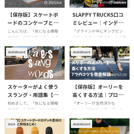
はちょっとこだわりを持てる
でもスケート愛は変わらない
2025/6/6
2025/8/2
ようになりました。 最近また
し、むしろギアにこだわる余
【保存版】スケートボ
SLAPPY TRUCKS口コ
デッキに足を乗せるようにな
裕が出てきて、道具選びがマジ
ってから、パーツ選びの奥深さ
で楽しい。 今回は、最近SNS
ードのコンケーブと
ミレビュー｜インディ
にハマってます。 今回は、ス
やショップ界隈で話題沸騰中
は？初心者が失敗しな
より動く？引っかから
こんにちは、「気になる情報
「グラインド中にキングピン
ケーター界で注目度がグング
のウィール2種、Powell
発信局」の好太郎です！ スケ
が引っかかって転ぶの、もう嫌
いおすすめの選び方
ない神トラックの実力
ン上がっている「THUNDER
Peralta Dragon Formula 93Aと
ート歴10年、ブランク15年
だ…」そんなスケーターの声
とは？
TRUCK（サンダー トラック）
BONES X‑Formula 97Aをガチ比
の“おじさんスケーター”が、今
から生まれた注目のトラック
skateboard
skateboard
T-II」について口コミや評判を
較！ どちらも“グリップ効くの
だからこそ楽しめるスケート
ブランドがSLAPPY
中心に掘り下げていきます。
にスライドも軽快”と ...
ライフを再スタートしまし
TRUCKS（スラッピートラッ
サンダーといえば、クイック
た。 今回は、スケートボード
ク）です。 今回は、スケート
なタ ...
を始めたい初心者さんや、昔
歴10年＆ブランク15年の筆者
2025/5/30
2025/7/15
やってたけど「また滑りたいな
が実際に使用して感じたレビ
スケーターがよく使う
【保存版】オーリーを
～」と思ってる人に向けて、デ
ューを中心に、各モデルの特
ッキの形状＝コンケーブについ
徴、使い心地、他ブランドと
スラング・用語集【初
高くする方法｜プロも
て分かりやすく解説していき
の違い、そしてどんなスケー
心者にもわかる意味解
実践！7つのコツを徹底
初めまして。「気になる情報
「オーリーが全然浮かな
ます。 「コンケーブ」って聞
ターに合うのかを詳しく紹介
発信局」を運営している好太
い…」「自分だけポップしな
説】
解説
き慣れない言葉かもしれませ
します。 「INDYやACEと比べ
郎と申します。 スケート歴は
い気がする」「なんでプロはあ
んが、滑りやすさやトリック
てどう？」「グラインドって本
10年…ですが、ブランクは15
んなに軽く跳ぶの？」 スケー
deck
skateboard
のしやすさに直結する、とても
当に引っかからないの？」そ
年。若い頃とは違い、今は体
トボードにハマったばかりの
大切なポイントなんです。 こ
んな疑問をスッキリ解消した