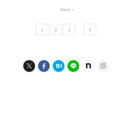
分かるようにやさしく解説し
な…」という不安もあります
ドを、なんと15年ぶりに再開
を、なんと15年ぶりに再開し
ます。 「これからスケートを
よね。でも安心してくださ
Next »
して3年が経ちました。 55歳で
て3年が経ちました。 55才で復
始めたい」「昔やってたけどま
い。このブログでは、40～50
再びデッキに乗る決心をして、
活して、現在58歳になって体力
た始めたい」「自分 ...
代のスケボー初心者でも ...
現在58歳。体力は正直落ちま
は落ちたけれど、そのぶん少し
したが、その分「焦らず楽し
心に余裕ができた今、もう一
1
2
3
…
5
む」心の余裕ができたことで、
度スケボーの楽しさを味わって
スケボーの奥深さやおもしろ
います。 この記事では、そん
さを再発見しています。 さ
な私の実体験をもとに、スケ
て、これからスケートボードを
ートパークを初めて利用する
始めようとしている方の中に
方が知っておきたい「マナー」
は、 といった悩みを持ってい
と「ルール」をまとめまし
る方も多いのではないでしょ
た。 うまい人はどんな環境で
うか？ そんな方のために、今
も上手に滑れるかもしれませ
回は2025年最新版の初心者向
ん。でも、私のようなおじさ
けスケートボー ...
んスケーターが安心 ...